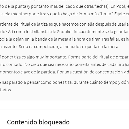
o de la punta (y por tanto más delicado que otras flechas). En Pool,
 suela mientras pone tiza y que lo haga de forma más “bruta”. Fíjate 
rtiente del ritual de la tiza es qué hacemos con ella después de usarla.
o? Así como los billaristas de Snooker frecuentemente se la guardan e
la la dejan en la banda de la mesa a la hora de tirar. Tras fallar, es 
su asiento. Si no es competición, a menudo se queda en la mesa.
 poner tiza es algo muy importante. Forma parte del ritual de preparac
nto cómodo. No creo que sea necesario ponerla antes de cada tiro (si 
momentos clave de la partida. Por una cuestión de concentración y de 
te has parado a pensar cómo pones tiza, durante cuánto tiempo y dónde
arios.
Contenido bloqueado