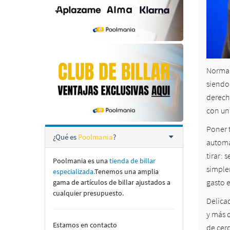
Normalm
siendo 
derecha
con una
Poner t
¿Qué es
Poolmania
?
automá
tirar: 
Poolmania es una
tienda de billar
simplem
especializada.
Tenemos una amplia
gasto e
gama de artí­culos de billar ajustados a
cualquier presupuesto.
Delica
y más d
Estamos en contacto
de cer