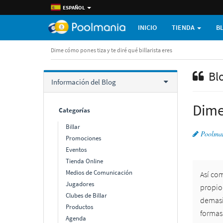
ESPAÑOL
INICIO
TIENDA
B
Dime cómo pones tiza y te diré qué billarista eres
Bl
Información del Blog
Dime 
Categorí­as
Billar
Poolma
Promociones
Eventos
Tienda Online
Medios de Comunicación
Así co
Jugadores
propio 
Clubes de Billar
demasi
Productos
formas
Agenda