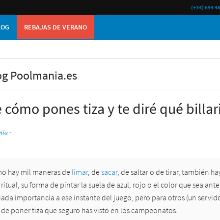
(+34) 694 4
LOG
REBAJAS DE VERANO
og Poolmania.es
cómo pones tiza y te diré qué billar
nia
-
mo hay mil maneras de
limar
, de
sacar
, de saltar o de tirar, también 
ritual, su forma de pintar la suela de azul, rojo o el color que sea an
ada importancia a ese instante del juego, pero para otros (un servi
 de poner tiza que seguro has visto en los campeonatos.