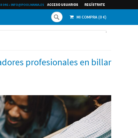
ACCESO USUARIOS
REGÍ­STRATE
68 046
•
INFO@POOLMANIA.ES
MI COMPRA (
0
€)
.
adores profesionales en billar