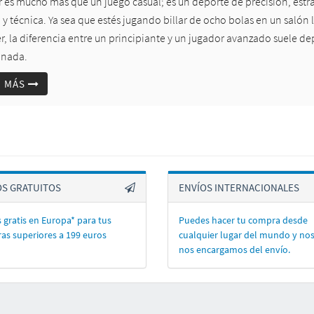
ar es mucho más que un juego casual; es un deporte de precisión, estr
 y técnica. Ya sea que estés jugando billar de ocho bolas en un saló
, la diferencia entre un principiante y un jugador avanzado suele dep
inada.
R MÁS
OS GRATUITOS
ENVÍOS INTERNACIONALES
 gratis en Europa* para tus
Puedes hacer tu compra desde
as superiores a 199 euros
cualquier lugar del mundo y no
nos encargamos del enví­o.