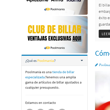
El bill
embargo
éxito e
guarda
LEE
Cómo 
¿Qué es
Poolmania
?
Poolma
Poolmania es una
tienda de billar
especializada.
Tenemos una amplia
gama de artí­culos de billar ajustados a
cualquier presupuesto.
Estamos en contacto