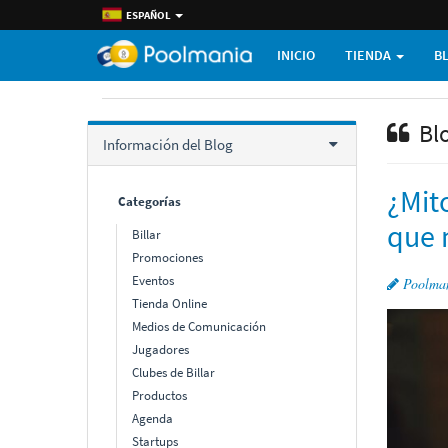
ESPAÑOL
INICIO
TIENDA
B
Bl
Información del Blog
¿Mit
Categorí­as
que 
Billar
Promociones
Eventos
Poolma
Tienda Online
Medios de Comunicación
Jugadores
Clubes de Billar
Productos
Agenda
Startups