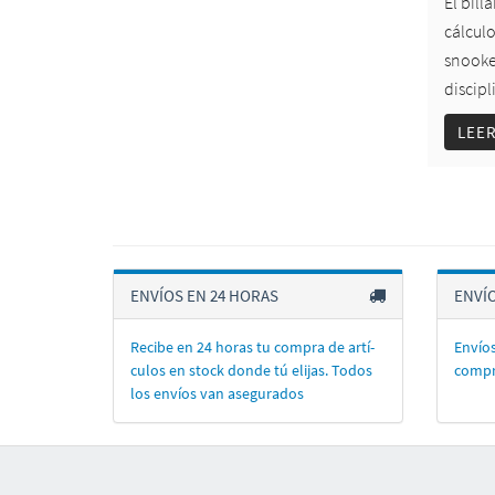
El bill
cálculo
snooker
discipl
LEE
ENVÍOS EN 24 HORAS
ENVÍ
Recibe en 24 horas tu compra de artí­
Envíos
culos en stock donde tú elijas. Todos
compr
los enví­os van asegurados