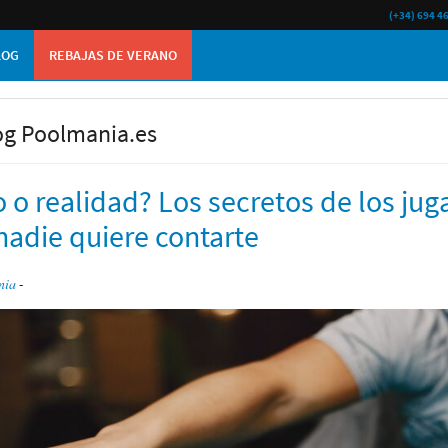
(+34) 694 4
LOG
REBAJAS DE VERANO
og Poolmania.es
o o realidad? Los secretos de los jug
nadie quiere contarte
nia
-