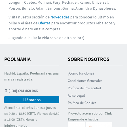
Longoni, Cuetec, Molinari, Fury, Pechauer, Kamui, Universal,
Poison, Buffalo, Adam, Simonis, Gorina, Aramith o Dynaspheres.
Visita nuestra sección de
Novedades
para conocer lo último en
billar y el área de
Ofertas
para encontrar productos rebajados y
ahorrar dinero en tus compras.
Jugando al billar la vida se ve de otro color :)
POOLMANIA
SOBRE NOSOTROS
Madrid, España.
Poolmania es una
¿Cómo funciona?
marca registrada.
Condiciones Generales
Polí­tica de Privacidad
(+34) 694 468 046
Aviso Legal
Llámanos
Polí­tica de Cookies
Atención al cliente: Lunes a jueves
Proyecto acelerado por
Cink
de 9:30 a 18:30 (CET). Viernes de 9:30
Emprende
e
Incube
a 16:00 (CET). Horario
ininterrumpido.