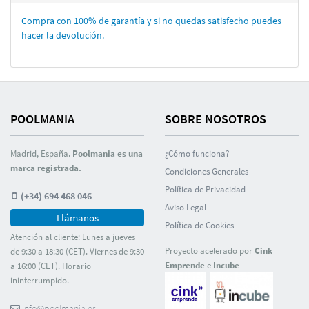
Compra con 100% de garantí­a y si no quedas satisfecho puedes
hacer la devolución.
POOLMANIA
SOBRE NOSOTROS
Madrid, España.
Poolmania es una
¿Cómo funciona?
marca registrada.
Condiciones Generales
Polí­tica de Privacidad
(+34) 694 468 046
Aviso Legal
Llámanos
Polí­tica de Cookies
Atención al cliente: Lunes a jueves
Proyecto acelerado por
Cink
de 9:30 a 18:30 (CET). Viernes de 9:30
Emprende
e
Incube
a 16:00 (CET). Horario
ininterrumpido.
info@poolmania.es