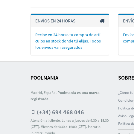
ENVÍOS EN 24 HORAS
ENVÍ
Recibe en 24 horas tu compra de artí­
Envíos
culos en stock donde tú elijas. Todos
compr
los enví­os van asegurados
POOLMANIA
SOBRE
Madrid, España.
Poolmania es una marca
¿Cómo fu
registrada.
Condicion
Polí­tica 
(+34) 694 468 046
Aviso Leg
Atención al cliente: Lunes a jueves de 9:30 a 18:30
Polí­tica 
(CET). Viernes de 9:30 a 16:00 (CET). Horario
ininterrumpido.