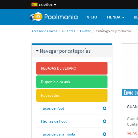
ESPAÑOL
INICIO
TIENDA
B
Accesorios Tacos
Guantes
Cuetec
Catálogo de productos
Navegar por categorí­as
REBAJAS DE VERANO
Disponible 24-48h
Envío e
Novedades
GUANT
Tacos de Pool
Guant
Flechas de Pool
Cuete
29.95
Tacos de Carambola