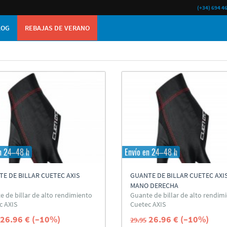
(+34) 694 4
LOG
REBAJAS DE VERANO
n 24–48 h
Envío en 24–48 h
E DE BILLAR CUETEC AXIS
GUANTE DE BILLAR CUETEC AXI
MANO DERECHA
e de billar de alto rendimiento
Guante de billar de alto rendim
c AXIS
Cuetec AXIS
26.96 € (–10%)
26.96 € (–10%)
29.95