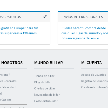
OS GRATUITOS
ENVÍOS INTERNACIONALES
 gratis en Europa* para tus
Puedes hacer tu compra desde
as superiores a 199 euros
cualquier lugar del mundo y no
nos encargamos del enví­o.
 NOSOTROS
MUNDO BILLAR
MI CUENTA
nciona?
Acceso de usuarios
Tienda de billar
es Generales
Registro de usuarios
Blog de billar
de Privacidad
Olvidé mi contraseñ
Ofertas de billar
al
Novedades de billar
de Cookies
Hazte distribuidor