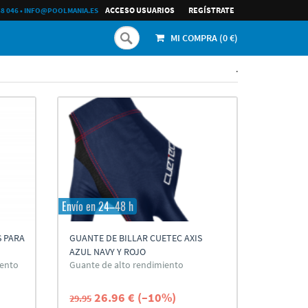
ACCESO USUARIOS
REGÍ­STRATE
68 046
•
INFO@POOLMANIA.ES
MI COMPRA (
0
€)
.
Envío en 24–48 h
S PARA
GUANTE DE BILLAR CUETEC AXIS
AZUL NAVY Y ROJO
iento
Guante de alto rendimiento
26.96 € (–10%)
29.95