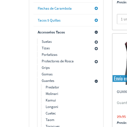
Precio 
Flechas de Carambola
Tacos 5 Quillas
Accesorios Tacos
Suelas
Tizas
Portatizas
Protectores de Rosca
Grips
Gomas
Envío e
Guantes
Predator
GUANT
Molinari
Kamui
Guant
Longoni
Cuetec
29.95
Taom
Precio 
Torocues