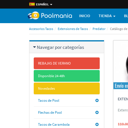
ESPAÑOL
INICIO
TIENDA
B
Accesorios Tacos
Extensiones de Tacos
Predator
Catálogo de
Navegar por categorí­as
REBAJAS DE VERANO
Disponible 24-48h
Envío e
Novedades
EXTEN
Tacos de Pool
Exten
Flechas de Pool
110.0
Tacos de Carambola