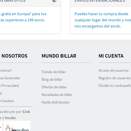
OS GRATUITOS
ENVÍOS INTERNACIONALES
 gratis en Europa* para tus
Puedes hacer tu compra desde
as superiores a 199 euros
cualquier lugar del mundo y no
nos encargamos del enví­o.
 NOSOTROS
MUNDO BILLAR
MI CUENTA
nciona?
Acceso de usuarios
Tienda de billar
es Generales
Registro de usuarios
Blog de billar
de Privacidad
Olvidé mi contraseñ
Ofertas de billar
al
Novedades de billar
de Cookies
Hazte distribuidor
acelerado por
Cink
e
e
Incube