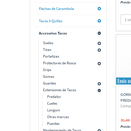
Precio 
Flechas de Carambola
Tacos 5 Quillas
Accesorios Tacos
Suelas
Tizas
Portatizas
Protectores de Rosca
Grips
Gomas
Envío e
Guantes
Extensiones de Tacos
GOMA
Predator
PRED
Cuetec
Compa
Longoni
Otras marcas
35.00
Puentes
Precio 
Mantenimiento de Tacos