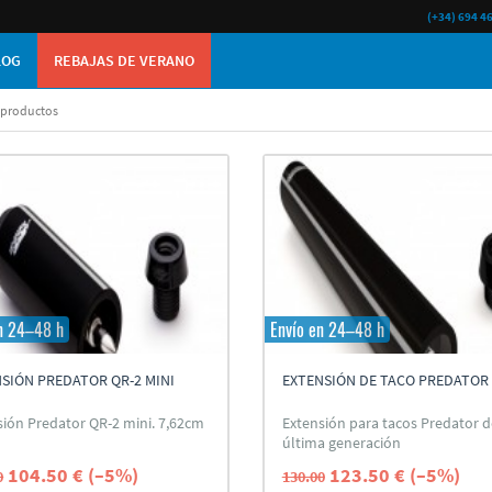
(+34) 694 4
LOG
REBAJAS DE VERANO
 productos
n 24–48 h
Envío en 24–48 h
SIÓN PREDATOR QR-2 MINI
EXTENSIÓN DE TACO PREDATOR 
sión Predator QR-2 mini. 7,62cm
Extensión para tacos Predator d
última generación
104.50 € (–5%)
123.50 € (–5%)
0
130.00