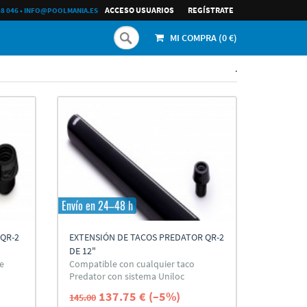
ACCESO USUARIOS
REGÍ­STRATE
68 046
•
INFO@POOLMANIA.ES
MI COMPRA (
0
€)
.
Envío en 24–48 h
QR-2
EXTENSIÓN DE TACOS PREDATOR QR-2
DE 12"
e
Compatible con cualquier taco
Predator con sistema Uniloc
137.75 € (–5%)
145.00