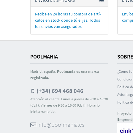
ENVÍOS EN 24 HORAS
ENVÍ
Recibe en 24 horas tu compra de artí­
Envíos
culos en stock donde tú elijas. Todos
compr
los enví­os van asegurados
POOLMANIA
SOBRE
Madrid, España.
Poolmania es una marca
¿Cómo fu
registrada.
Condicion
Polí­tica 
(+34) 694 468 046
Aviso Leg
Atención al cliente: Lunes a jueves de 9:30 a 18:30
Polí­tica 
(CET). Viernes de 9:30 a 16:00 (CET). Horario
ininterrumpido.
Proyecto 
Emprend
info@poolmania.es