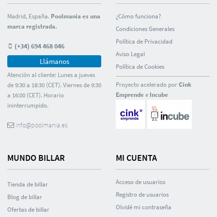
Madrid, España.
Poolmania es una
¿Cómo funciona?
marca registrada.
Condiciones Generales
Polí­tica de Privacidad
(+34) 694 468 046
Aviso Legal
Llámanos
Polí­tica de Cookies
Atención al cliente: Lunes a jueves
Proyecto acelerado por
Cink
de 9:30 a 18:30 (CET). Viernes de 9:30
Emprende
e
Incube
a 16:00 (CET). Horario
ininterrumpido.
info@poolmania.es
MUNDO BILLAR
MI CUENTA
Acceso de usuarios
Tienda de billar
Registro de usuarios
Blog de billar
Olvidé mi contraseña
Ofertas de billar