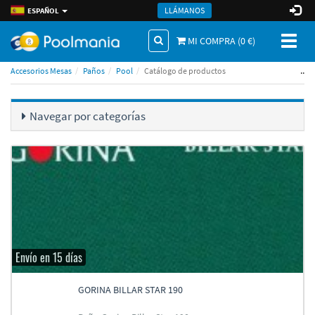
LLÁMANOS
ESPAÑOL
Toggl
MI COMPRA (
0
€)
naviga
..
Accesorios Mesas
Paños
Pool
Catálogo de productos
Navegar por categorí­as
Envío en 15 días
GORINA BILLAR STAR 190