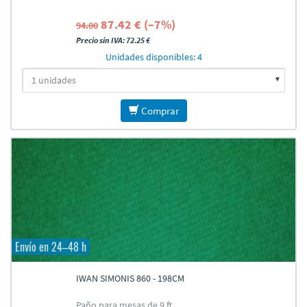
87.42 € (–7%)
94.00
Precio sin IVA: 72.25 €
Unidades disponibles: 4
Comprar
Envío en 24–48 h
IWAN SIMONIS 860 - 198CM
Paño para mesas de 9 ft