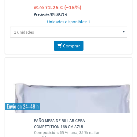
72.25 € (–15%)
85.00
Precio sin IVA: 59.71 €
Unidades disponibles: 1
Comprar
Envío en 24–48 h
PAÑO MESA DE BILLAR CPBA
COMPETITION 168 CM AZUL
Composición: 65 % lana, 35 % nailon
ELÉCTRICO