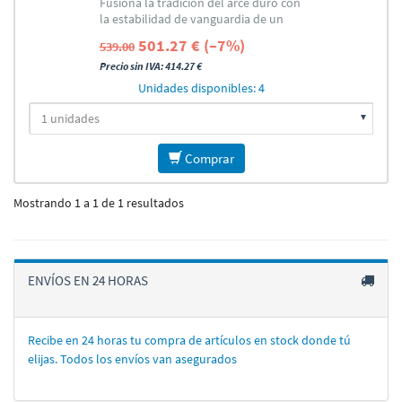
Fusiona la tradición del arce duro con
la estabilidad de vanguardia de un
tubo de fibra de carbono
501.27 € (–7%)
539.00
Precio sin IVA: 414.27 €
Unidades disponibles: 4
Comprar
Mostrando 1 a 1 de 1 resultados
ENVÍOS EN 24 HORAS
Recibe en 24 horas tu compra de artí­culos en stock donde tú
elijas. Todos los enví­os van asegurados