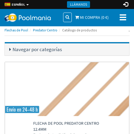
LLÁMANOS
ESPAÑOL
Toggl
MI COMPRA (
0
€)
naviga
.
Flechas de Pool
Predator Centro
Catálogo de productos
Navegar por categorí­as
Envío en 24–48 h
FLECHA DE POOL PREDATOR CENTRO
12.4MM