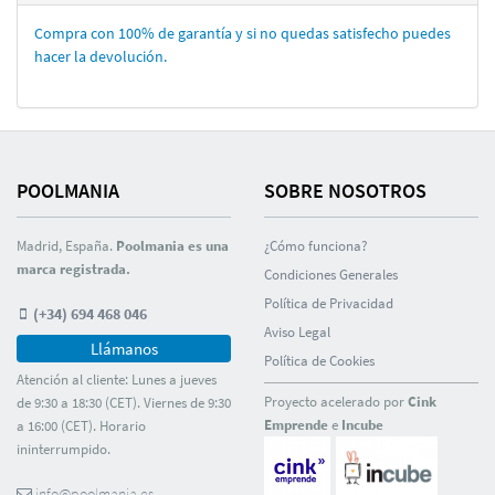
Compra con 100% de garantí­a y si no quedas satisfecho puedes
hacer la devolución.
POOLMANIA
SOBRE NOSOTROS
Madrid, España.
Poolmania es una
¿Cómo funciona?
marca registrada.
Condiciones Generales
Polí­tica de Privacidad
(+34) 694 468 046
Aviso Legal
Llámanos
Polí­tica de Cookies
Atención al cliente: Lunes a jueves
Proyecto acelerado por
Cink
de 9:30 a 18:30 (CET). Viernes de 9:30
Emprende
e
Incube
a 16:00 (CET). Horario
ininterrumpido.
info@poolmania.es