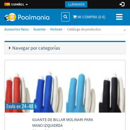
LLÁMANOS
ESPAÑOL
Toggl
MI COMPRA (
0
€)
naviga
..
Accesorios Tacos
Guantes
Molinari
Catálogo de productos
Navegar por categorí­as
Envío en 24–48 h
GUANTE DE BILLAR MOLINARI PARA
MANO IZQUIERDA