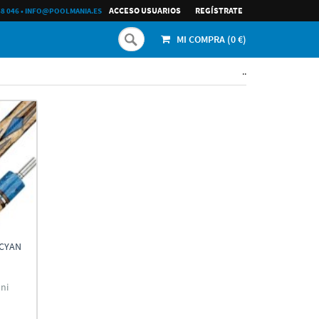
ACCESO USUARIOS
REGÍ­STRATE
68 046
•
INFO@POOLMANIA.ES
MI COMPRA (
0
€)
..
 CYAN
ni