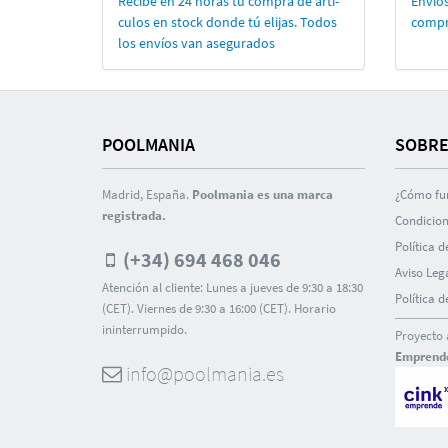
Recibe en 24 horas tu compra de artí­
Envíos
culos en stock donde tú elijas. Todos
compr
los enví­os van asegurados
POOLMANIA
SOBRE
Madrid, España.
Poolmania es una marca
¿Cómo fu
registrada.
Condicion
Polí­tica 
(+34) 694 468 046
Aviso Leg
Atención al cliente: Lunes a jueves de 9:30 a 18:30
Polí­tica 
(CET). Viernes de 9:30 a 16:00 (CET). Horario
ininterrumpido.
Proyecto 
Emprend
info@poolmania.es