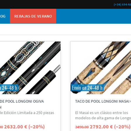
(+34) 694 4
LOG
REBAJAS DE VERANO
n 24–48 h
Envío en 24–48 h
 DE POOL LONGONI OGIVA
TACO DE POOL LONGONI MASAI
N
de Edición Limitada a 250 piezas
El Masai es un clásico entre los
modelos de alta gama de Longo
2632.00 € (–20%)
2792.00 € (–20%)
00
3490.00