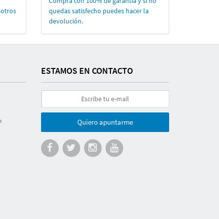
Compra con 100% de garantí­a y si no
sotros
quedas satisfecho puedes hacer la
devolución.
ESTAMOS EN CONTACTO
a
Quiero apuntarme