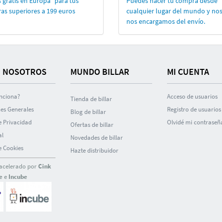
 gratis en Europa* para tus
Puedes hacer tu compra desde
as superiores a 199 euros
cualquier lugar del mundo y no
nos encargamos del enví­o.
 NOSOTROS
MUNDO BILLAR
MI CUENTA
nciona?
Acceso de usuarios
Tienda de billar
es Generales
Registro de usuarios
Blog de billar
de Privacidad
Olvidé mi contraseñ
Ofertas de billar
al
Novedades de billar
de Cookies
Hazte distribuidor
acelerado por
Cink
e
e
Incube