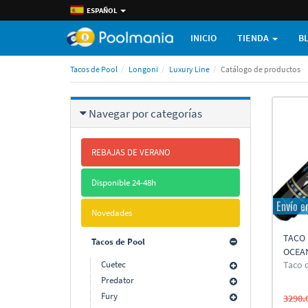
ESPAÑOL
INICIO
TIENDA
B
Tacos de Pool
Longoni
Luxury Line
Catálogo de productos
Navegar por categorí­as
REBAJAS DE VERANO
Disponible 24-48h
Envío e
Novedades
TACO
Tacos de Pool
OCEA
Cuetec
Taco 
Predator
Fury
3290.