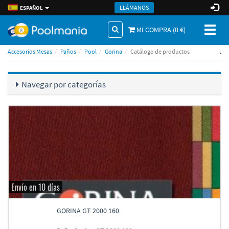
LLÁMANOS
ESPAÑOL
Toggl
MI COMPRA (
0
€)
naviga
.
Accesorios Mesas
Paños
Pool
Gorina
Catálogo de productos
Navegar por categorí­as
Envío en 10 días
GORINA GT 2000 160