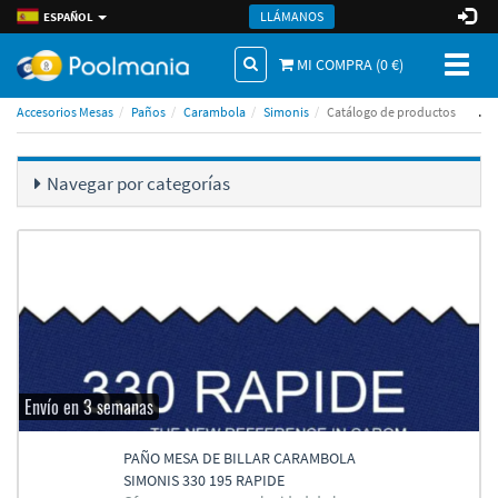
LLÁMANOS
ESPAÑOL
Toggl
MI COMPRA (
0
€)
naviga
.
Accesorios Mesas
Paños
Carambola
Simonis
Catálogo de productos
Navegar por categorí­as
Envío en 3 semanas
PAÑO MESA DE BILLAR CARAMBOLA
SIMONIS 330 195 RAPIDE