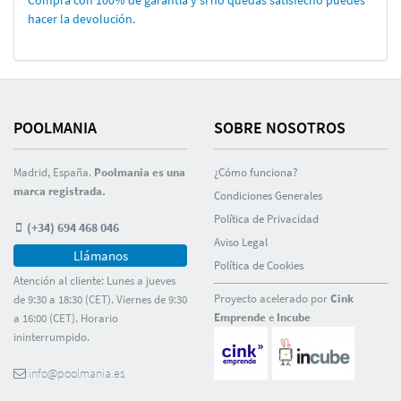
Compra con 100% de garantí­a y si no quedas satisfecho puedes
hacer la devolución.
POOLMANIA
SOBRE NOSOTROS
Madrid, España.
Poolmania es una
¿Cómo funciona?
marca registrada.
Condiciones Generales
Polí­tica de Privacidad
(+34) 694 468 046
Aviso Legal
Llámanos
Polí­tica de Cookies
Atención al cliente: Lunes a jueves
Proyecto acelerado por
Cink
de 9:30 a 18:30 (CET). Viernes de 9:30
Emprende
e
Incube
a 16:00 (CET). Horario
ininterrumpido.
info@poolmania.es