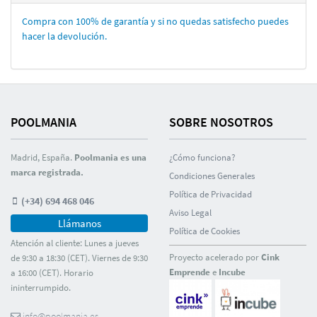
Compra con 100% de garantí­a y si no quedas satisfecho puedes
hacer la devolución.
POOLMANIA
SOBRE NOSOTROS
Madrid, España.
Poolmania es una
¿Cómo funciona?
marca registrada.
Condiciones Generales
Polí­tica de Privacidad
(+34) 694 468 046
Aviso Legal
Llámanos
Polí­tica de Cookies
Atención al cliente: Lunes a jueves
Proyecto acelerado por
Cink
de 9:30 a 18:30 (CET). Viernes de 9:30
Emprende
e
Incube
a 16:00 (CET). Horario
ininterrumpido.
info@poolmania.es