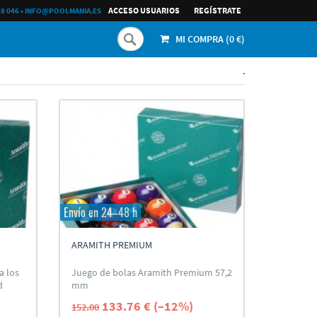
ACCESO USUARIOS
REGÍ­STRATE
68 046
•
INFO@POOLMANIA.ES
MI COMPRA (
0
€)
.
Envío en 24–48 h
ARAMITH PREMIUM
a los
Juego de bolas Aramith Premium 57,2
d
mm
133.76 € (–12%)
152.00