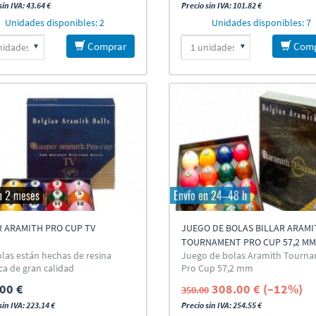
sin IVA: 43.64 €
Precio sin IVA: 101.82 €
Unidades disponibles: 2
Unidades disponibles: 7
Comprar
Comp
n 2 meses
Envío en 24–48 h
 ARAMITH PRO CUP TV
JUEGO DE BOLAS BILLAR ARAMI
TOURNAMENT PRO CUP 57,2 MM
olas están hechas de resina
Juego de bolas Aramith Tourn
ca de gran calidad
Pro Cup 57,2 mm
00 €
308.00 € (–12%)
350.00
sin IVA: 223.14 €
Precio sin IVA: 254.55 €