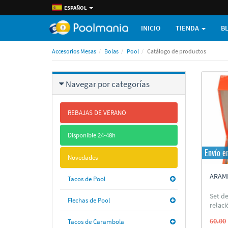
ESPAÑOL
INICIO
TIENDA
B
Accesorios Mesas
Bolas
Pool
Catálogo de productos
Navegar por categorí­as
REBAJAS DE VERANO
Disponible 24-48h
Envío e
Novedades
ARAM
Tacos de Pool
Set d
Flechas de Pool
relaci
60.00
Tacos de Carambola