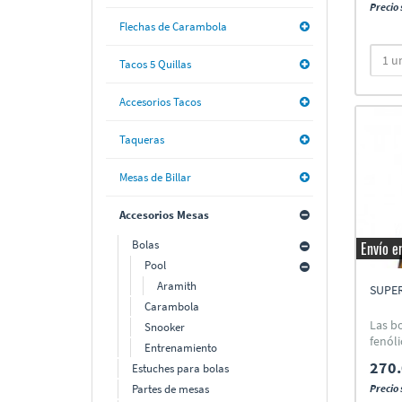
Precio 
Flechas de Carambola
Tacos 5 Quillas
Accesorios Tacos
Taqueras
Mesas de Billar
Accesorios Mesas
Bolas
Envío e
Pool
Aramith
SUPER
Carambola
Las b
Snooker
fenóli
Entrenamiento
270.
Estuches para bolas
Partes de mesas
Precio 