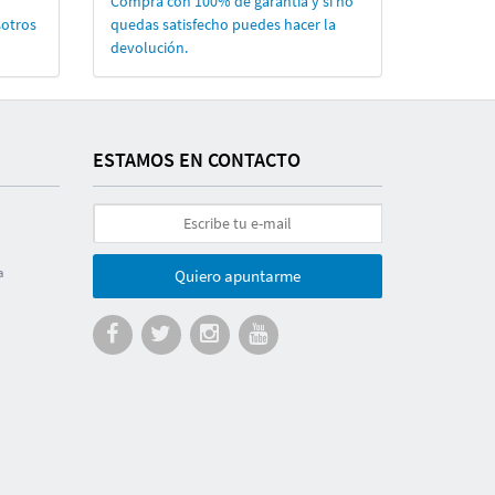
Compra con 100% de garantí­a y si no
sotros
quedas satisfecho puedes hacer la
devolución.
ESTAMOS EN CONTACTO
a
Quiero apuntarme