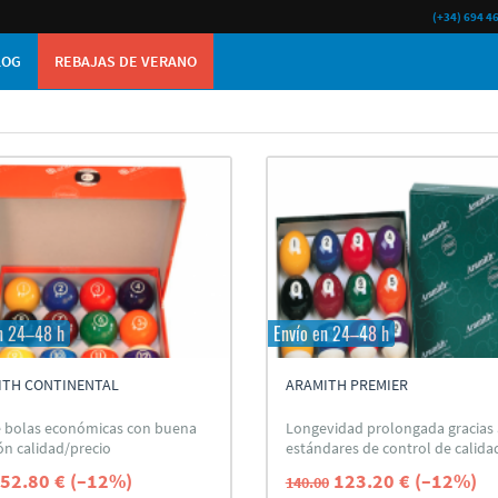
(+34) 694 4
LOG
REBAJAS DE VERANO
n 24–48 h
Envío en 24–48 h
ITH CONTINENTAL
ARAMITH PREMIER
e bolas económicas con buena
Longevidad prolongada gracias 
ón calidad/precio
estándares de control de calida
52.80 € (–12%)
123.20 € (–12%)
140.00