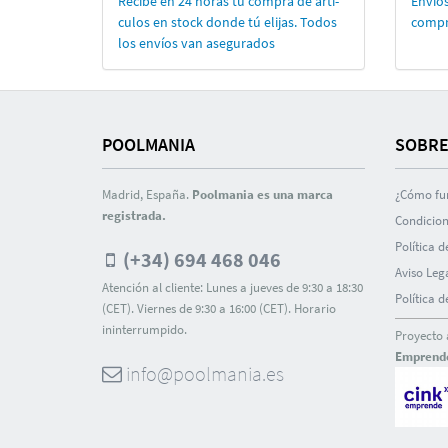
Recibe en 24 horas tu compra de artí­
Envíos
culos en stock donde tú elijas. Todos
compr
los enví­os van asegurados
POOLMANIA
SOBRE
Madrid, España.
Poolmania es una marca
¿Cómo fu
registrada.
Condicion
Polí­tica 
(+34) 694 468 046
Aviso Leg
Atención al cliente: Lunes a jueves de 9:30 a 18:30
Polí­tica 
(CET). Viernes de 9:30 a 16:00 (CET). Horario
ininterrumpido.
Proyecto 
Emprend
info@poolmania.es