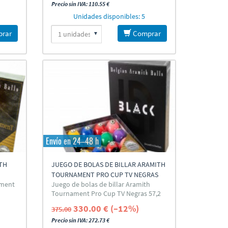
Precio sin IVA: 110.55 €
Unidades disponibles: 5
rar
Comprar
Envío en 24–48 h
TH
JUEGO DE BOLAS DE BILLAR ARAMITH
TOURNAMENT PRO CUP TV NEGRAS
ament
Juego de bolas de billar Aramith
57,2 MM
Tournament Pro Cup TV Negras 57,2
mm
330.00 € (–12%)
375.00
Precio sin IVA: 272.73 €