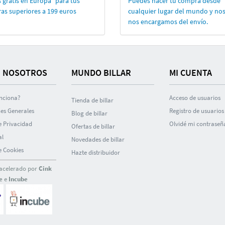
 gratis en Europa* para tus
Puedes hacer tu compra desde
as superiores a 199 euros
cualquier lugar del mundo y no
nos encargamos del enví­o.
 NOSOTROS
MUNDO BILLAR
MI CUENTA
nciona?
Acceso de usuarios
Tienda de billar
es Generales
Registro de usuarios
Blog de billar
de Privacidad
Olvidé mi contraseñ
Ofertas de billar
al
Novedades de billar
de Cookies
Hazte distribuidor
acelerado por
Cink
e
e
Incube