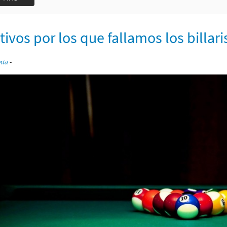
ivos por los que fallamos los billari
nia
-