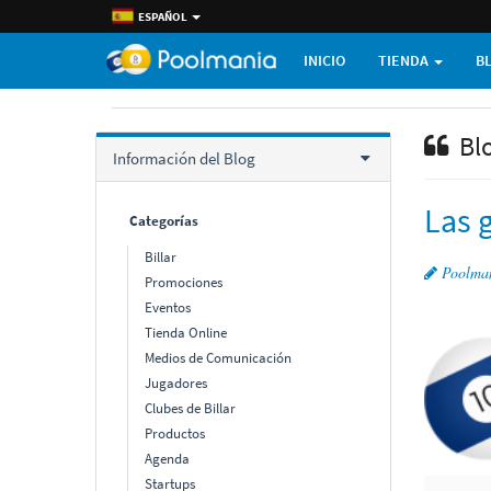
ESPAÑOL
INICIO
TIENDA
B
Bl
Información del Blog
Las g
Categorí­as
Billar
Poolma
Promociones
Eventos
Tienda Online
Medios de Comunicación
Jugadores
Clubes de Billar
Productos
Agenda
Startups