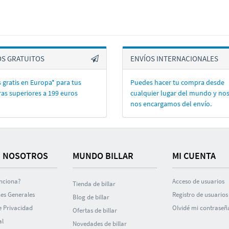
OS GRATUITOS
ENVÍOS INTERNACIONALES
 gratis en Europa* para tus
Puedes hacer tu compra desde
as superiores a 199 euros
cualquier lugar del mundo y no
nos encargamos del enví­o.
 NOSOTROS
MUNDO BILLAR
MI CUENTA
nciona?
Acceso de usuarios
Tienda de billar
es Generales
Registro de usuarios
Blog de billar
de Privacidad
Olvidé mi contraseñ
Ofertas de billar
al
Novedades de billar