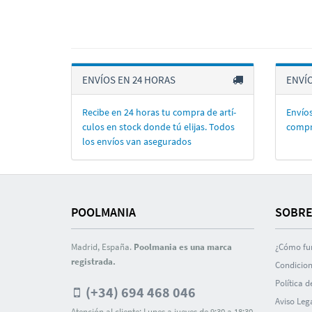
ENVÍOS EN 24 HORAS
ENVÍ
Recibe en 24 horas tu compra de artí­
Envíos
culos en stock donde tú elijas. Todos
compr
los enví­os van asegurados
POOLMANIA
SOBRE
Madrid, España.
Poolmania es una marca
¿Cómo fu
registrada.
Condicion
Polí­tica 
(+34) 694 468 046
Aviso Leg
Atención al cliente: Lunes a jueves de 9:30 a 18:30