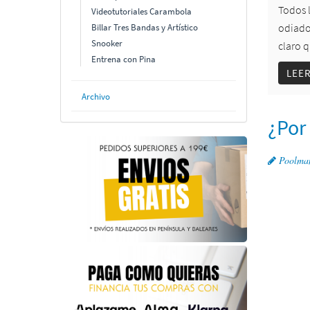
Todos 
Videotutoriales Carambola
odiado
Billar Tres Bandas y Artístico
Snooker
claro q
Entrena con Pina
LEE
Archivo
¿Por 
Poolma