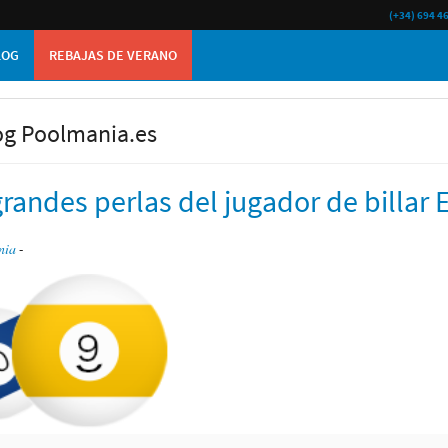
(+34) 694 4
LOG
REBAJAS DE VERANO
og Poolmania.es
randes perlas del jugador de billar E
nia
-