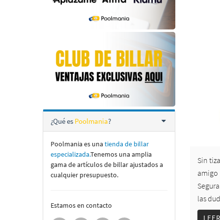
¿Qué es
Poolmania
?
Poolmania es una
tienda de billar
especializada.
Tenemos una amplia
Sin tiz
gama de artí­culos de billar ajustados a
amigo n
cualquier presupuesto.
Segura
las dud
Estamos en contacto
LEE