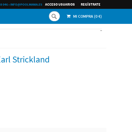
ACCESO USUARIOS
REGÍ­STRATE
68 046
•
INFO@POOLMANIA.ES
MI COMPRA (
0
€)
..
arl Strickland