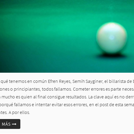
 qué tenemos en común Efren Reyes, Semih Sayginer, el billarista de b
es o principiantes, todos fallamos. Cometer errores es parte necesar
a mucho es quien al final consigue resultados. La clave aquí es no d
orqué fallamos e intentar evitar esos errores, en el post de esta se
tes. A por ellos.
R MÁS