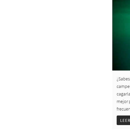
¿Sabes
campeon
cagarl
mejor p
frecuen
LEE