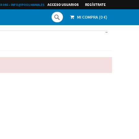
ACCESO USUARIOS
REGÍ­STRATE
68 046
•
INFO@POOLMANIA.ES
MI COMPRA (
0
€)
..