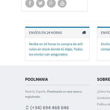
ENVÍOS EN 24 HORAS
ENVÍ
Recibe en 24 horas tu compra de artí­
Envíos
culos en stock donde tú elijas. Todos
compr
los enví­os van asegurados
POOLMANIA
SOBRE
Madrid, España.
Poolmania es una marca
¿Cómo fu
registrada.
Condicion
Polí­tica 
(+34) 694 468 046