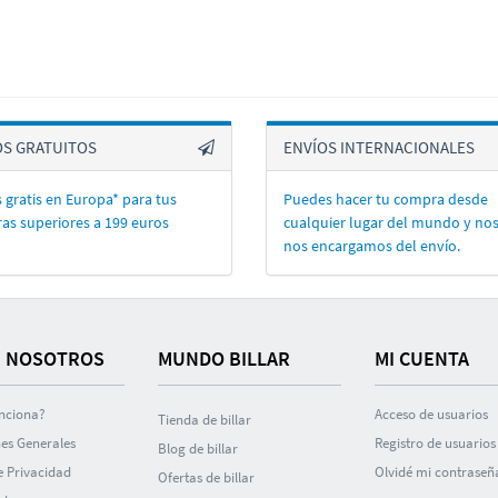
OS GRATUITOS
ENVÍOS INTERNACIONALES
 gratis en Europa* para tus
Puedes hacer tu compra desde
as superiores a 199 euros
cualquier lugar del mundo y no
nos encargamos del enví­o.
 NOSOTROS
MUNDO BILLAR
MI CUENTA
nciona?
Acceso de usuarios
Tienda de billar
es Generales
Registro de usuarios
Blog de billar
de Privacidad
Olvidé mi contraseñ
Ofertas de billar