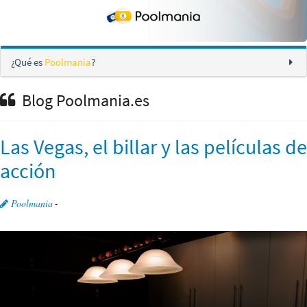
¿Qué es
Poolmania
?
Blog Poolmania.es
Las Vegas, el billar y las películas de
acción
Poolmania
-