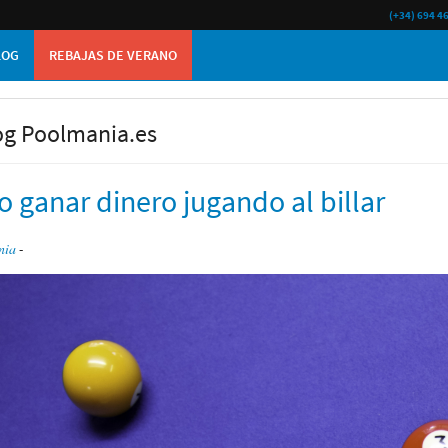
(+34) 694 4
LOG
REBAJAS DE VERANO
og Poolmania.es
 ganar dinero jugando al billar
nia
-