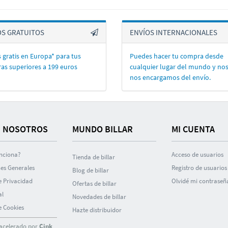
OS GRATUITOS
ENVÍOS INTERNACIONALES
 gratis en Europa* para tus
Puedes hacer tu compra desde
as superiores a 199 euros
cualquier lugar del mundo y no
nos encargamos del enví­o.
 NOSOTROS
MUNDO BILLAR
MI CUENTA
nciona?
Acceso de usuarios
Tienda de billar
es Generales
Registro de usuarios
Blog de billar
de Privacidad
Olvidé mi contraseñ
Ofertas de billar
al
Novedades de billar
de Cookies
Hazte distribuidor
acelerado por
Cink