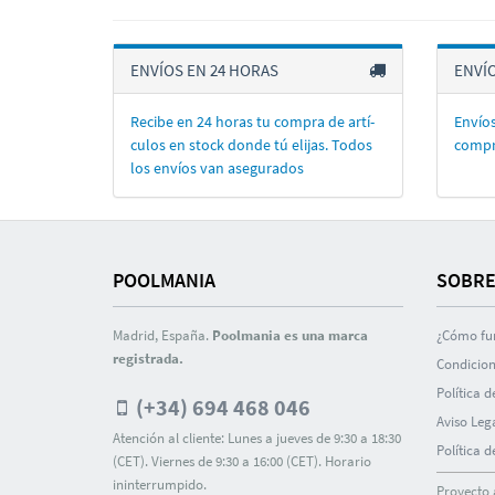
ENVÍOS EN 24 HORAS
ENVÍ
Recibe en 24 horas tu compra de artí­
Envíos
culos en stock donde tú elijas. Todos
compr
los enví­os van asegurados
POOLMANIA
SOBRE
Madrid, España.
Poolmania es una marca
¿Cómo fu
registrada.
Condicion
Polí­tica 
(+34) 694 468 046
Aviso Leg
Atención al cliente: Lunes a jueves de 9:30 a 18:30
Polí­tica 
(CET). Viernes de 9:30 a 16:00 (CET). Horario
ininterrumpido.
Proyecto 