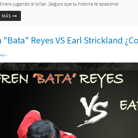
inero jugando al billar. ¡Seguro que su historia te apasiona!
R MÁS
n "Bata" Reyes VS Earl Strickland ¿C
nia
-