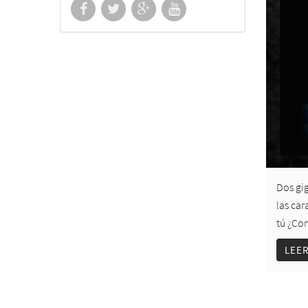
Dos gig
las car
tú ¿Co
LEE