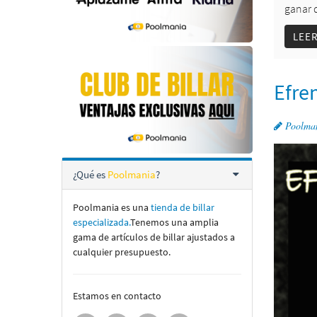
ganar d
LEE
Efre
Poolma
¿Qué es
Poolmania
?
Poolmania es una
tienda de billar
especializada.
Tenemos una amplia
gama de artí­culos de billar ajustados a
cualquier presupuesto.
Estamos en contacto