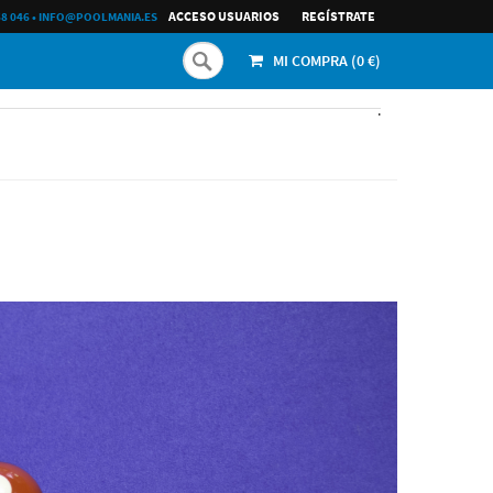
ACCESO USUARIOS
REGÍ­STRATE
68 046
•
INFO@POOLMANIA.ES
MI COMPRA (
0
€)
.