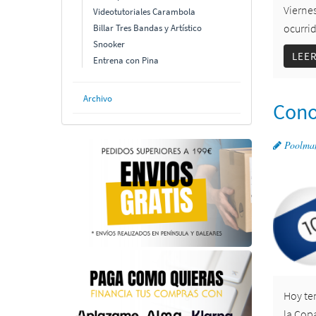
Vierne
Videotutoriales Carambola
ocurrid
Billar Tres Bandas y Artístico
Snooker
LEE
Entrena con Pina
Archivo
Cono
Poolma
Hoy ten
la Cop