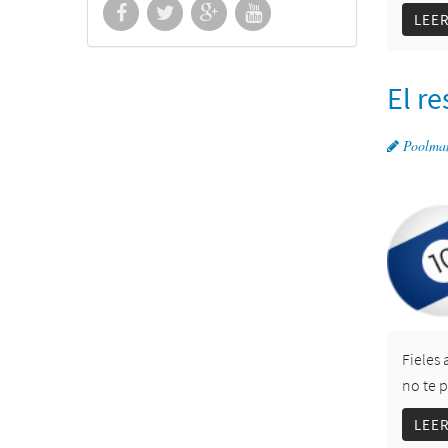
LEE
El r
Poolma
Fieles 
no te 
LEE