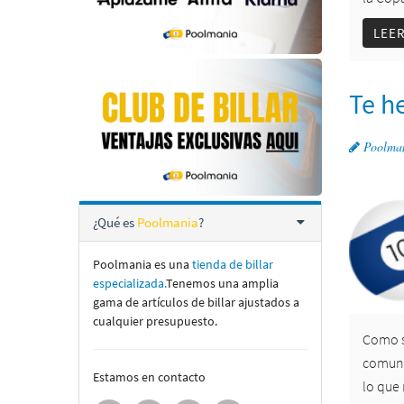
LEE
Te h
Poolma
¿Qué es
Poolmania
?
Poolmania es una
tienda de billar
especializada.
Tenemos una amplia
gama de artí­culos de billar ajustados a
cualquier presupuesto.
Como s
comuni
Estamos en contacto
lo que 