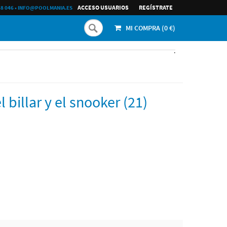
ACCESO USUARIOS
REGÍ­STRATE
68 046
•
INFO@POOLMANIA.ES
MI COMPRA (
0
€)
.
billar y el snooker (21)