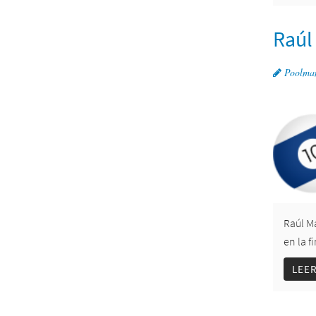
Raúl
Poolma
Raúl M
en la f
LEE