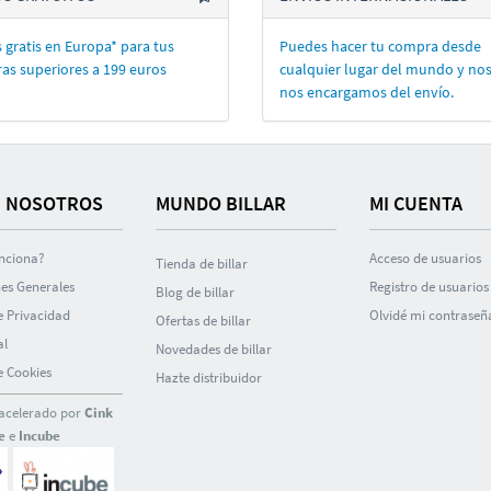
 gratis en Europa* para tus
Puedes hacer tu compra desde
as superiores a 199 euros
cualquier lugar del mundo y no
nos encargamos del enví­o.
 NOSOTROS
MUNDO BILLAR
MI CUENTA
nciona?
Acceso de usuarios
Tienda de billar
es Generales
Registro de usuarios
Blog de billar
de Privacidad
Olvidé mi contraseñ
Ofertas de billar
al
Novedades de billar
de Cookies
Hazte distribuidor
acelerado por
Cink
e
e
Incube