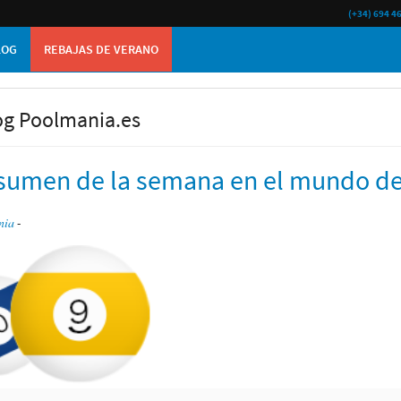
(+34) 694 4
LOG
REBAJAS DE VERANO
og Poolmania.es
esumen de la semana en el mundo del 
nia
-