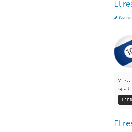
El r
Poolma
Ya est
oportu
LEE
El r