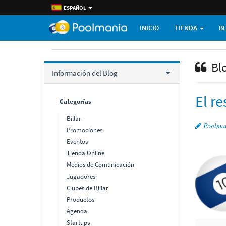
ESPAÑOL
INICIO
TIENDA
B
Bl
Información del Blog
El r
Categorí­as
Billar
Poolma
Promociones
Eventos
Tienda Online
Medios de Comunicación
Jugadores
Clubes de Billar
Productos
Agenda
Startups