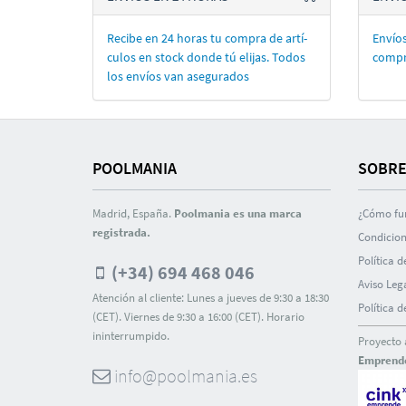
Recibe en 24 horas tu compra de artí­
Envíos
culos en stock donde tú elijas. Todos
compr
los enví­os van asegurados
POOLMANIA
SOBRE
Madrid, España.
Poolmania es una marca
¿Cómo fu
registrada.
Condicion
Polí­tica 
(+34) 694 468 046
Aviso Leg
Atención al cliente: Lunes a jueves de 9:30 a 18:30
Polí­tica 
(CET). Viernes de 9:30 a 16:00 (CET). Horario
ininterrumpido.
Proyecto 
Emprend
info@poolmania.es