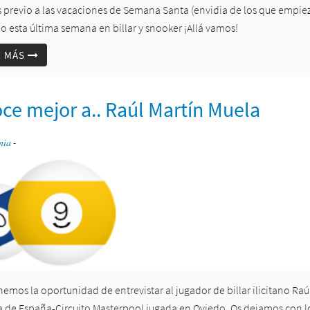
s previo a las vacaciones de Semana Santa (envidia de los que empie
o esta última semana en billar y snooker ¡Allá vamos!
R MÁS
ce mejor a.. Raúl Martín Muela
nia
-
emos la oportunidad de entrevistar al jugador de billar ilicitano Raú
a de España-Circuito Masterpool jugada en Oviedo. Os dejamos con lo