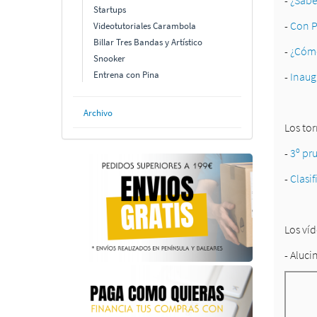
-
¿Sabe
Startups
-
Con P
Videotutoriales Carambola
Billar Tres Bandas y Artístico
-
¿Cómo
Snooker
Entrena con Pina
-
Inaugu
Archivo
Los to
-
3º pr
-
Clasi
Los ví
- Aluc