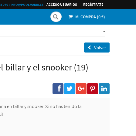
ACCESO USUARIOS
REGÍ­STRATE
68 046
•
INFO@POOLMANIA.ES
MI COMPRA (
0
€)
..
Volver
billar y el snooker (19)
 en billar y snooker. Si no has tenido la
il.