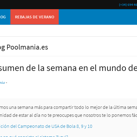
(+34) 694 4
LOG
REBAJAS DE VERANO
og Poolmania.es
esumen de la semana en el mundo del 
nia
-
amos una semana más para compartir todo lo mejor de la última semana
nidad de estar al día no te preocupes que nosotros te lo ponemos fác
ición del Campeonato de USA de Bola 8, 9 y 10