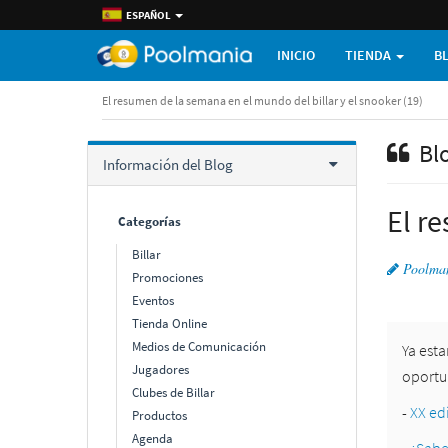
ESPAÑOL
INICIO
TIENDA
B
El resumen de la semana en el mundo del billar y el snooker (19)
Bl
Información del Blog
El r
Categorí­as
Billar
Poolma
Promociones
Eventos
Tienda Online
Medios de Comunicación
Ya est
Jugadores
oportu
Clubes de Billar
-
XX ed
Productos
Agenda