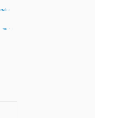
onales
imo! :-)