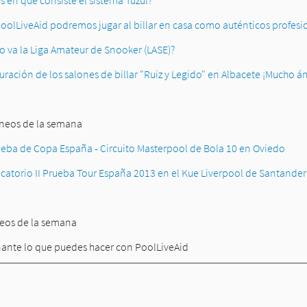
s en qué consiste el sistema Tuzul?
oolLiveAid podremos jugar al billar en casa como auténticos profesi
 va la Liga Amateur de Snooker
(LASE)?
ración de los salones de billar
"Ruiz y Legido" en Albacete ¡Mucho án
rneos de la semana
ueba de Copa España - Circuito Masterpool de Bola 10 en Oviedo
ficatorio II Prueba Tour España 2013 en el Kue Liverpool de Santander
deos de la semana
inante lo que puedes hacer con PoolLiveAid