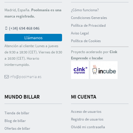
Madrid, España.
Poolmania es una
¿Cómo funciona?
marca registrada.
Condiciones Generales
Polí­tica de Privacidad
(+34) 694 468 046
Aviso Legal
Llámanos
Polí­tica de Cookies
Atención al cliente: Lunes a jueves
Proyecto acelerado por
Cink
de 9:30 a 18:30 (CET). Viernes de 9:30
Emprende
e
Incube
a 16:00 (CET). Horario
ininterrumpido.
info@poolmania.es
MUNDO BILLAR
MI CUENTA
Acceso de usuarios
Tienda de billar
Registro de usuarios
Blog de billar
Olvidé mi contraseña
Ofertas de billar