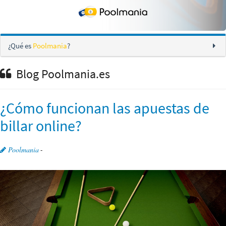
¿Qué es
Poolmania
?
Blog Poolmania.es
¿Cómo funcionan las apuestas de
billar online?
Poolmania
-