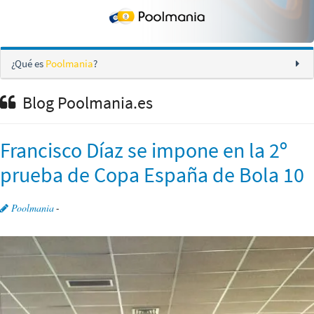
¿Qué es
Poolmania
?
Blog Poolmania.es
Francisco Díaz se impone en la 2º
prueba de Copa España de Bola 10
Poolmania
-