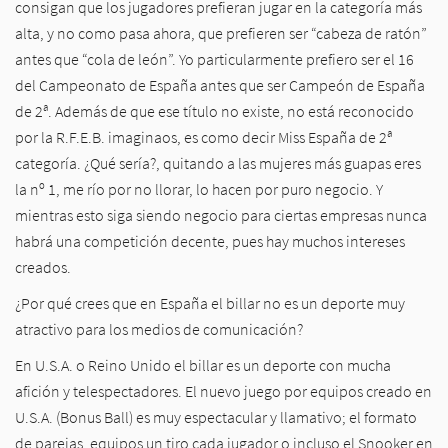
consigan que los jugadores prefieran jugar en la categoría más
alta, y no como pasa ahora, que prefieren ser “cabeza de ratón”
antes que “cola de león”. Yo particularmente prefiero ser el 16
del Campeonato de España antes que ser Campeón de España
de 2ª. Además de que ese título no existe, no está reconocido
por la R.F.E.B. imaginaos, es como decir Miss España de 2ª
categoría. ¿Qué sería?, quitando a las mujeres más guapas eres
la nº 1, me río por no llorar, lo hacen por puro negocio. Y
mientras esto siga siendo negocio para ciertas empresas nunca
habrá una competición decente, pues hay muchos intereses
creados.
¿Por qué crees que en España el billar no es un deporte muy
atractivo para los medios de comunicación?
En U.S.A. o Reino Unido el billar es un deporte con mucha
afición y telespectadores. El nuevo juego por equipos creado en
U.S.A. (Bonus Ball) es muy espectacular y llamativo; el formato
de parejas, equipos un tiro cada jugador o incluso el Snooker en