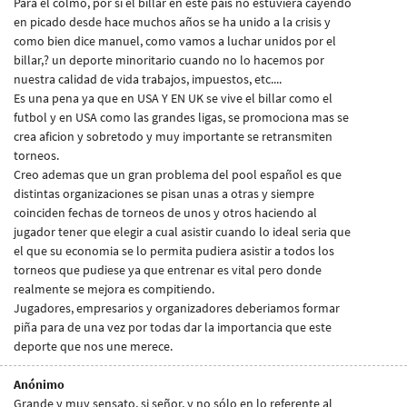
Para el colmo, por si el billar en este pais no estuviera cayendo
en picado desde hace muchos años se ha unido a la crisis y
como bien dice manuel, como vamos a luchar unidos por el
billar,? un deporte minoritario cuando no lo hacemos por
nuestra calidad de vida trabajos, impuestos, etc....
Es una pena ya que en USA Y EN UK se vive el billar como el
futbol y en USA como las grandes ligas, se promociona mas se
crea aficion y sobretodo y muy importante se retransmiten
torneos.
Creo ademas que un gran problema del pool español es que
distintas organizaciones se pisan unas a otras y siempre
coinciden fechas de torneos de unos y otros haciendo al
jugador tener que elegir a cual asistir cuando lo ideal seria que
el que su economia se lo permita pudiera asistir a todos los
torneos que pudiese ya que entrenar es vital pero donde
realmente se mejora es compitiendo.
Jugadores, empresarios y organizadores deberiamos formar
piña para de una vez por todas dar la importancia que este
deporte que nos une merece.
Anónimo
Grande y muy sensato, si señor, y no sólo en lo referente al