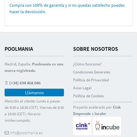
Compra con 100% de garantí­a y si no quedas satisfecho puedes
hacer la devolución.
POOLMANIA
SOBRE NOSOTROS
Madrid, España.
Poolmania es una
¿Cómo funciona?
marca registrada.
Condiciones Generales
Polí­tica de Privacidad
(+34) 694 468 046
Aviso Legal
Llámanos
Polí­tica de Cookies
Atención al cliente: Lunes a jueves
Proyecto acelerado por
Cink
de 9:30 a 18:30 (CET). Viernes de 9:30
Emprende
e
Incube
a 16:00 (CET). Horario
ininterrumpido.
info@poolmania.es