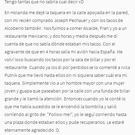
Tengo tantas que no sabría cual decir xD
En Holanda me dejé la taquera en la calle apoyada en la pared,
con mi recién comprado Joseph Pechauer y con los tacos de
Alcoberro también. Nos fuimos a comer Alcaide, Fran y yo a un
restaurante mexicano, y dos horas y media después me di
cuenta de que no sabía dónde estaban mis tacos. Con el
agravante de que en 4 horas salía mi avión hacia España. Me
volví loco buscando los tacos por la sala de billar y por el
restaurante. Cuando ya los di por perdidos se lo comenté a Ivica
Putnik que me llevó hasta ellos sin ni siquiera saber cuál era mi
taquera. Simplemente vio a un hombre mayor con una mujer
joven y guapa que paseaban por la calle con una funda de billar
grande y le llamó la atención. Entonces cuando yo le conté lo
que me había sucedido se le encendió la bombilla y salió
corriendo al grito de: “Follow me!”, yo le seguí corriendo hasta
una plaza donde estaban ellos y pude recuperarlos. Le estaré
eternamente agradecido :D