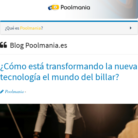
¿Qué es
Poolmania
?
Blog Poolmania.es
¿Cómo está transformando la nueva
tecnología el mundo del billar?
Poolmania
-