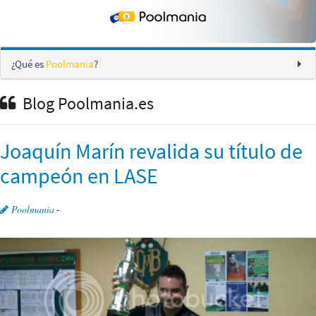
¿Qué es
Poolmania
?
Blog Poolmania.es
Joaquín Marín revalida su título de
campeón en LASE
Poolmania
-