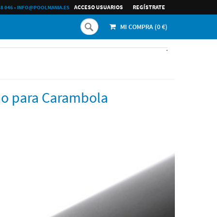
ACCESO USUARIOS
REGÍ­STRATE
68 046
•
INFO@POOLMANIA.ES
MI COMPRA (
0
€)
.
ono para Carambola