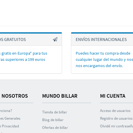
OS GRATUITOS
ENVÍOS INTERNACIONALES
 gratis en Europa* para tus
Puedes hacer tu compra desde
as superiores a 199 euros
cualquier lugar del mundo y no
nos encargamos del enví­o.
 NOSOTROS
MUNDO BILLAR
MI CUENTA
nciona?
Acceso de usuarios
Tienda de billar
es Generales
Registro de usuarios
Blog de billar
de Privacidad
Olvidé mi contraseñ
Ofertas de billar