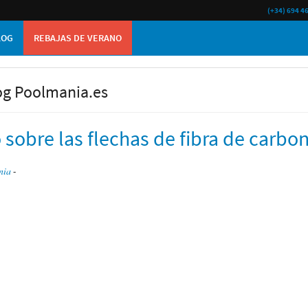
(+34) 694 4
LOG
REBAJAS DE VERANO
og Poolmania.es
 sobre las flechas de fibra de carb
nia
-