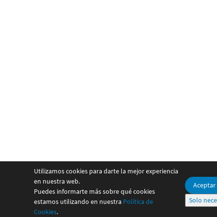
Utilizamos cookies para darte la mejor experiencia
en nuestra web.
Aceptar
Puedes informarte más sobre qué cookies
Solo nece
estamos utilizando en nuestra
Política de
Cookies
.