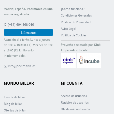
Madrid, España.
Poolmania es una
¿Cómo funciona?
marca registrada.
Condiciones Generales
Polí­tica de Privacidad
(+34) 694 468 046
Aviso Legal
Llámanos
Polí­tica de Cookies
Atención al cliente: Lunes a jueves
Proyecto acelerado por
Cink
de 9:30 a 18:30 (CET). Viernes de 9:30
Emprende
e
Incube
a 16:00 (CET). Horario
ininterrumpido.
info@poolmania.es
MUNDO BILLAR
MI CUENTA
Acceso de usuarios
Tienda de billar
Registro de usuarios
Blog de billar
Olvidé mi contraseña
Ofertas de billar