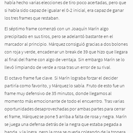
había hecho varias elecciones de tiro poco acertadas, pero que
si había sido capaz de igualar el 0-2 inicial, era capaz de ganar
los tres frames que restaban.
El séptimo frame comenzó con un Joaquín Marín algo
precipitado en sus tiros, pero se adelantó bastante en el
marcador al principio. Márquez consiguió gracias a dos bolones
con roja y verde, encadenar un break de 39 que hizo que llegara
al final del frame con algo de ventaja. Sin embargo Marín se lo
llevó limpiando de verde a rosa tras un error de su rival.
El octavo frame fue clave. Si Marín lograba forzar el decider
partiría como favorito, y Márquez lo sabía. Fruto de esto fue un
frame muy defensivo de 35 minutos, donde llegamos al
momento más emocionante de todo el encuentro. Tras varias
oportunidades desaprovechadas por ambas partes para cerrar
el frame, Márquez se pone 5 arriba a falta de rosa y negra. Marín
se juega una defensa detrás de la negra que estaba pegada a
banda, y la logra, pero la rosa se queda colgando de la tronera