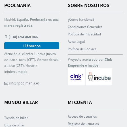
POOLMANIA
SOBRE NOSOTROS
Madrid, España.
Poolmania es una
¿Cómo funciona?
marca registrada.
Condiciones Generales
Polí­tica de Privacidad
(+34) 694 468 046
Aviso Legal
Llámanos
Polí­tica de Cookies
Atención al cliente: Lunes a jueves
Proyecto acelerado por
Cink
de 9:30 a 18:30 (CET). Viernes de 9:30
Emprende
e
Incube
a 16:00 (CET). Horario
ininterrumpido.
info@poolmania.es
MUNDO BILLAR
MI CUENTA
Acceso de usuarios
Tienda de billar
Registro de usuarios
Blog de billar