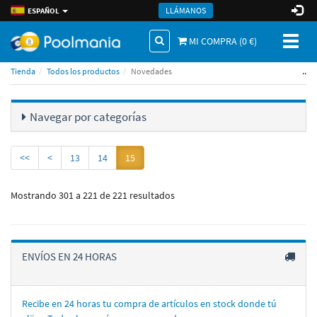
LLÁMANOS
ESPAÑOL
Toggl
MI COMPRA (
0
€)
naviga
..
Tienda
Todos los productos
Novedades
Navegar por categorí­as
<<
<
13
14
15
Mostrando 301 a 221 de 221 resultados
ENVÍOS EN 24 HORAS
Recibe en 24 horas tu compra de artí­culos en stock donde tú