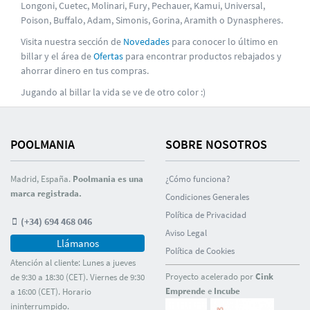
Longoni, Cuetec, Molinari, Fury, Pechauer, Kamui, Universal,
Poison, Buffalo, Adam, Simonis, Gorina, Aramith o Dynaspheres.
Visita nuestra sección de
Novedades
para conocer lo último en
billar y el área de
Ofertas
para encontrar productos rebajados y
ahorrar dinero en tus compras.
Jugando al billar la vida se ve de otro color :)
POOLMANIA
SOBRE NOSOTROS
Madrid, España.
Poolmania es una
¿Cómo funciona?
marca registrada.
Condiciones Generales
Polí­tica de Privacidad
(+34) 694 468 046
Aviso Legal
Llámanos
Polí­tica de Cookies
Atención al cliente: Lunes a jueves
Proyecto acelerado por
Cink
de 9:30 a 18:30 (CET). Viernes de 9:30
Emprende
e
Incube
a 16:00 (CET). Horario
ininterrumpido.