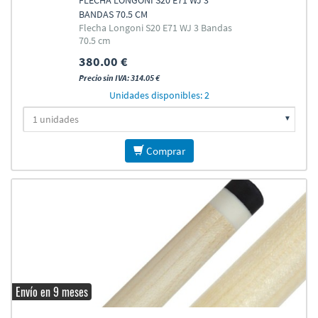
FLECHA LONGONI S20 E71 WJ 3
BANDAS 70.5 CM
Flecha Longoni S20 E71 WJ 3 Bandas
70.5 cm
380.00 €
Precio sin IVA: 314.05 €
Unidades disponibles: 2
Comprar
Envío en 9 meses