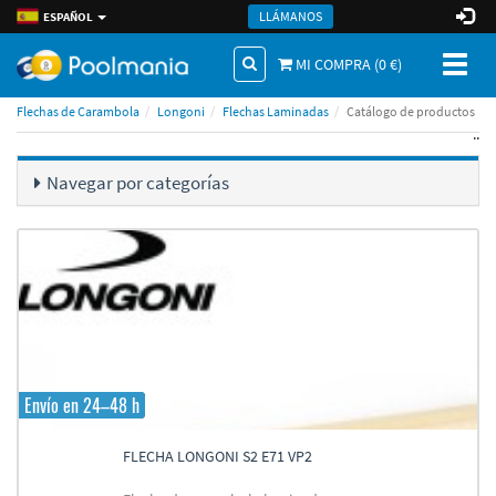
LLÁMANOS
ESPAÑOL
Toggl
MI COMPRA (
0
€)
naviga
Flechas de Carambola
Longoni
Flechas Laminadas
Catálogo de productos
..
Navegar por categorí­as
Envío en 24–48 h
FLECHA LONGONI S2 E71 VP2