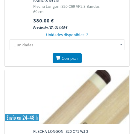
BANDAS 69 CM
Flecha Longoni S20 C69 VP2 3 Bandas
69 cm
380.00 €
Precio sin IVA: 314.05 €
Unidades disponibles: 2
Comprar
Envío en 24–48 h
FLECHA LONGONI S20 C71 WJ 3