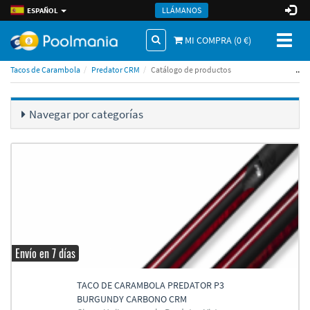
LLÁMANOS
ESPAÑOL
Toggl
MI COMPRA (
0
€)
naviga
..
Tacos de Carambola
Predator CRM
Catálogo de productos
Navegar por categorí­as
Envío en 7 días
TACO DE CARAMBOLA PREDATOR P3
BURGUNDY CARBONO CRM