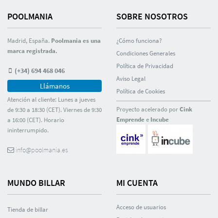
POOLMANIA
SOBRE NOSOTROS
Madrid, España.
Poolmania es una
¿Cómo funciona?
marca registrada.
Condiciones Generales
Polí­tica de Privacidad
(+34) 694 468 046
Aviso Legal
Llámanos
Polí­tica de Cookies
Atención al cliente: Lunes a jueves
Proyecto acelerado por
Cink
de 9:30 a 18:30 (CET). Viernes de 9:30
Emprende
e
Incube
a 16:00 (CET). Horario
ininterrumpido.
info@poolmania.es
MUNDO BILLAR
MI CUENTA
Acceso de usuarios
Tienda de billar