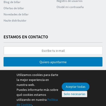
Registro de usuarios
Blog de billar
Olvidé mi contraseña
Ofertas de billar
Novedades de billar
Hazte distribuidor
ESTAMOS EN CONTACTO
Quiero apuntarme
Utilizamos cookies para darte
la mejor experiencia en
nuestra web.
Aceptar todas
Puedes informarte más sobre
© 2026 Poolmania Sports S.L. CIF B86882628. España
Solo necesarias
qué cookies estamos
Pago 100% seguro
utilizando en nuestra
Política
de Cookies
.