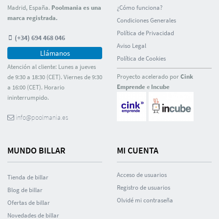
Madrid, España.
Poolmania es una
¿Cómo funciona?
marca registrada.
Condiciones Generales
Polí­tica de Privacidad
(+34) 694 468 046
Aviso Legal
Llámanos
Polí­tica de Cookies
Atención al cliente: Lunes a jueves
Proyecto acelerado por
Cink
de 9:30 a 18:30 (CET). Viernes de 9:30
Emprende
e
Incube
a 16:00 (CET). Horario
ininterrumpido.
info@poolmania.es
MUNDO BILLAR
MI CUENTA
Acceso de usuarios
Tienda de billar
Registro de usuarios
Blog de billar
Olvidé mi contraseña
Ofertas de billar
Novedades de billar