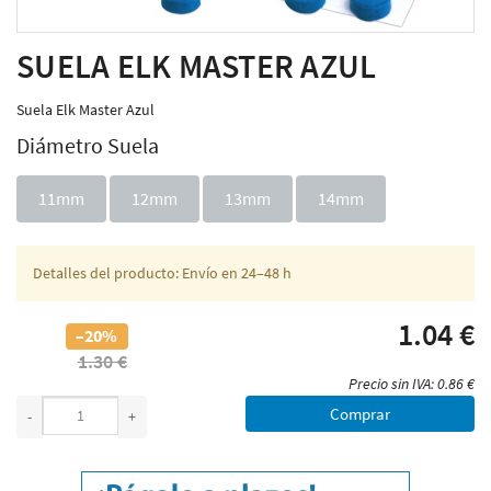
SUELA ELK MASTER AZUL
Suela Elk Master Azul
Diámetro Suela
11mm
12mm
13mm
14mm
Detalles del producto: Envío en 24–48 h
1.04 €
–20%
1.30 €
Precio sin IVA: 0.86 €
Comprar
-
+