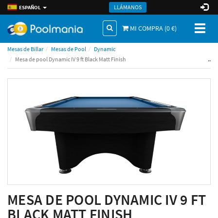
LLÁMANOS
ESPAÑOL
Toggl
MI COMPRA (
0
€)
naviga
Mesas de Billar
Mesas de Pool
Dynamic
..
Mesa de pool Dynamic IV 9 ft Black Matt Finish
MESA DE POOL DYNAMIC IV 9 FT
BLACK MATT FINISH