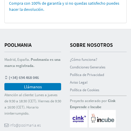
Compra con 100% de garantí­a y si no quedas satisfecho puedes
hacer la devolución.
POOLMANIA
SOBRE NOSOTROS
Madrid, España.
Poolmania es una
¿Cómo funciona?
marca registrada.
Condiciones Generales
Polí­tica de Privacidad
(+34) 694 468 046
Aviso Legal
Llámanos
Polí­tica de Cookies
Atención al cliente: Lunes a jueves
Proyecto acelerado por
Cink
de 9:30 a 18:30 (CET). Viernes de 9:30
Emprende
e
Incube
a 16:00 (CET). Horario
ininterrumpido.
info@poolmania.es