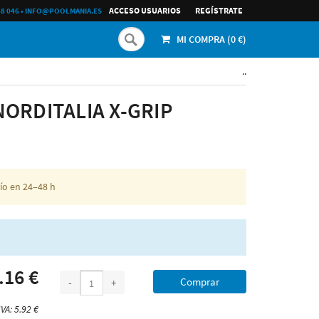
ACCESO USUARIOS
REGÍ­STRATE
68 046
•
INFO@POOLMANIA.ES
MI COMPRA (
0
€)
..
NORDITALIA X-GRIP
ío en 24–48 h
.16 €
Comprar
-
+
IVA: 5.92 €