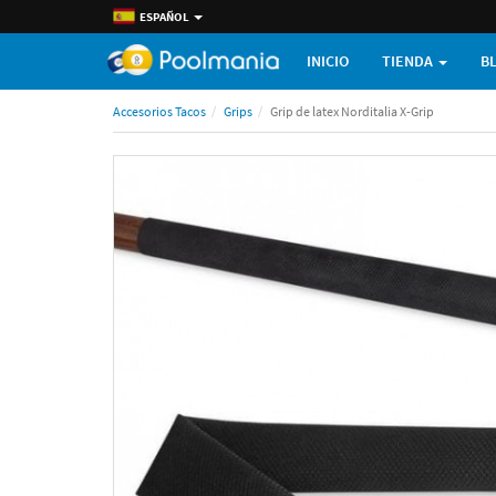
ESPAÑOL
INICIO
TIENDA
B
Accesorios Tacos
Grips
Grip de latex Norditalia X-Grip