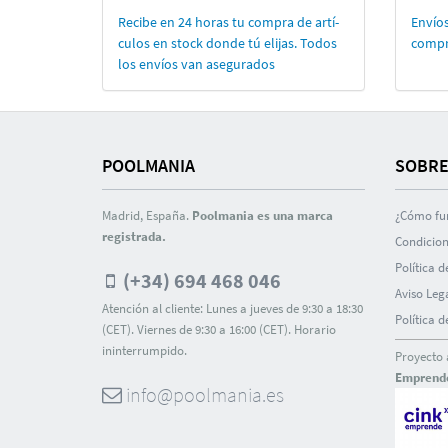
Recibe en 24 horas tu compra de artí­
Envíos
culos en stock donde tú elijas. Todos
compr
los enví­os van asegurados
POOLMANIA
SOBRE
Madrid, España.
Poolmania es una marca
¿Cómo fu
registrada.
Condicion
Polí­tica 
(+34) 694 468 046
Aviso Leg
Atención al cliente: Lunes a jueves de 9:30 a 18:30
Polí­tica 
(CET). Viernes de 9:30 a 16:00 (CET). Horario
ininterrumpido.
Proyecto 
Emprend
info@poolmania.es