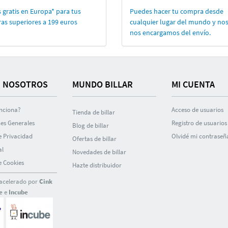
 gratis en Europa* para tus
Puedes hacer tu compra desde
as superiores a 199 euros
cualquier lugar del mundo y no
nos encargamos del enví­o.
 NOSOTROS
MUNDO BILLAR
MI CUENTA
nciona?
Acceso de usuarios
Tienda de billar
es Generales
Registro de usuarios
Blog de billar
de Privacidad
Olvidé mi contraseñ
Ofertas de billar
al
Novedades de billar
de Cookies
Hazte distribuidor
acelerado por
Cink
e
e
Incube