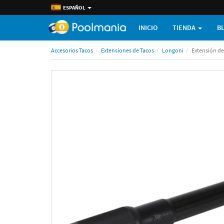
ESPAÑOL
INICIO
TIENDA
B
Accesorios Tacos
Extensiones de Tacos
Longoni
Extensión de